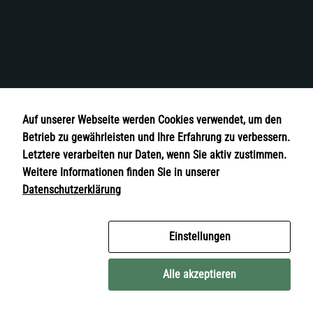
o
ki
e
s
si
n
d
ni
c
Auf unserer Webseite werden Cookies verwendet, um den
ht
Betrieb zu gewährleisten und Ihre Erfahrung zu verbessern.
o
Letztere verarbeiten nur Daten, wenn Sie aktiv zustimmen.
pt
io
Weitere Informationen finden Sie in unserer
n
Datenschutzerklärung
al
.
E
s
Einstellungen
w
er
Alle akzeptieren
d
e
n